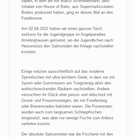
haben, in dem wir mit Marco Schmedemann, dem
Inhaber von House of Baits, aus Supermarktzutaten
Boilies produziert haben, ging es dieses Mal an den
Forellensee.
Am 02.04.2022 hatten wir einen ganzen Teich
exklusiv für die Jugendgruppe im Angelparadies
Amelinghausen gemietet, wo die Jugendlichen nach
Herzenslust den Salmoniden der Anlage nachstellen
konnten.
Einige setzten ausschließlich auf das moderne
Spinnfischen mit ultra leichtem Gerät, in dem sie mit
Spoon oder Gummiwurm am Tungstenjig aktiv den
wohlschmeckenden Räubern nachstellten. Andere
versuchten ihr Glück eher passiv und oldschool mit
Grund- und Posenmontagen, die mit Forellenteig
oder Bienenmaden beködert waren. Die Posenruten
wurden auch zum langsamen Schleppfischen
eingesetzt, was aber nur wenige Fische zum Anbiss
verleiten konnte.
Der absolute Spitzenreiter war die Fischerei mit den