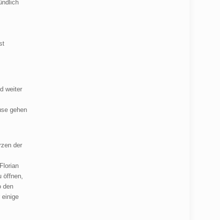
ündlich
st
d weiter
ause gehen
rzen der
Florian
u öffnen,
o den
 einige