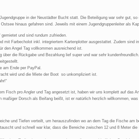
 Jugendgruppe in der Neustädter Bucht statt. Die Beteiligung war sehr gut, so
Ostsee hinaus gefahren sind. Jeweils mit einem Jugendgruppenleiter als Kap
“ gemietet und sind rundum zufrieden.
d mit Farbecholot inkl. integriertem Kartenplotter ausgestattet. Zudem sind 
 für den Angel Tag vollkommen ausreichend ist.
 über die Rückgabe und Bezahlung lief super und war sehr kundenfreundlich
tgestellt.
gte am Ende per PayPal.
acht wird und die Miete der Boot so unkompliziert ist.
hr!“
nem Fisch pro Angler und Tag angesetzt ist, haben wir uns komplett auf das A
 maßiger Dorsch als Beifang beißt, ist er natürlich herzlich willkommen, was 
eiche und Tiefen verteilt, um herauszufinden wo an dem Tag die Fische am b
tauscht und schnell war klar, dass die Bereiche zwischen 12 und 8 Meter die