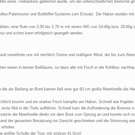
Hilfe eines Treibankers gebremst wurde, um die unterschiedlichen Bereiche gr
len-Paternoster und Buttlöffel-Systeme zum Einsatz. Die Haken wurden mit
n Nöten, eine Rute von 2,00 bis 2,70 m mit einem WG von 10-40g bzw. 20-60g i
nur und schon kann erfolgreich geangelt werden.
 und verwöhnte uns mit reichlich Sonne und mäßigem Wind, der bis zum Aben
chen waren in bester Beißlaune, so dass alle mit Fisch in der Kühlbox nachh
 die als Beifang an Bord kamen ließ eine gut 60 cm große Meerforelle die He
chtlich krumm und ein starker Fisch kämpfte am Haken. Schnell war Kapitän 
 erste Mal in der Tiefe aufblitzte. Schnell kam die Aufforderung die Bremse z
 setzte die Meerforelle direkt vor dem Boot zum Sprung an und konnte sich s
stand der gesamten Besatzung ins Gesicht geschrieben und die Stimmung war
 erholen.
e größte Scholle der Tour, mit stolzen 41,5cm!