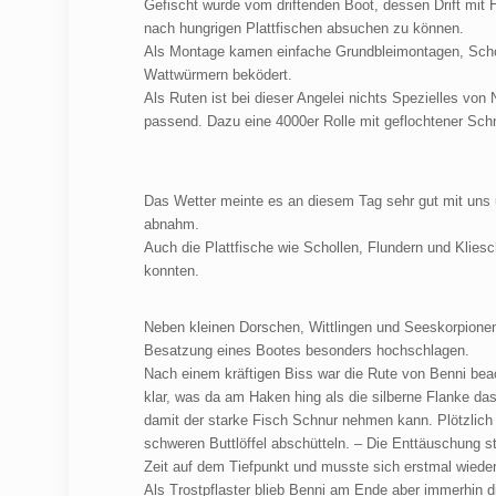
Gefischt wurde vom driftenden Boot, dessen Drift mit 
nach hungrigen Plattfischen absuchen zu können.
Als Montage kamen einfache Grundbleimontagen, Schol
Wattwürmern beködert.
Als Ruten ist bei dieser Angelei nichts Spezielles vo
passend. Dazu eine 4000er Rolle mit geflochtener Sch
Das Wetter meinte es an diesem Tag sehr gut mit uns
abnahm.
Auch die Plattfische wie Schollen, Flundern und Klies
konnten.
Neben kleinen Dorschen, Wittlingen und Seeskorpionen
Besatzung eines Bootes besonders hochschlagen.
Nach einem kräftigen Biss war die Rute von Benni bea
klar, was da am Haken hing als die silberne Flanke das
damit der starke Fisch Schnur nehmen kann. Plötzlich
schweren Buttlöffel abschütteln. – Die Enttäuschung 
Zeit auf dem Tiefpunkt und musste sich erstmal wieder
Als Trostpflaster blieb Benni am Ende aber immerhin di