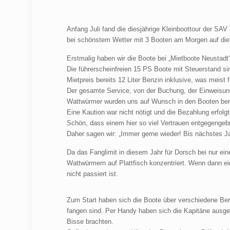
Anfang Juli fand die diesjährige Kleinboottour der SAV
bei schönstem Wetter mit 3 Booten am Morgen auf die 
Erstmalig haben wir die Boote bei „Mietboote Neustadt
Die führerscheinfreien 15 PS Boote mit Steuerstand sin
Mietpreis bereits 12 Liter Benzin inklusive, was meist
Der gesamte Service, von der Buchung, der Einweisung
Wattwürmer wurden uns auf Wunsch in den Booten berei
Eine Kaution war nicht nötigt und die Bezahlung erfol
Schön, dass einem hier so viel Vertrauen entgegengebr
Daher sagen wir: „Immer gerne wieder! Bis nächstes Ja
Da das Fanglimit in diesem Jahr für Dorsch bei nur ei
Wattwürmern auf Plattfisch konzentriert. Wenn dann ein
nicht passiert ist.
Zum Start haben sich die Boote über verschiedene Ber
fangen sind. Per Handy haben sich die Kapitäne ausge
Bisse brachten.