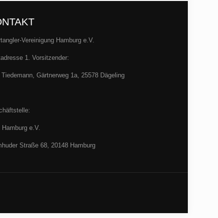
ONTAKT
tangler-Vereinigung Hamburg e.V.
adresse 1. Vorsitzender:
 Tiedemann, Gärtnerweg 1a, 25578 Dägeling
häftstelle:
 Hamburg e.V.
huder Straße 68, 20148 Hamburg