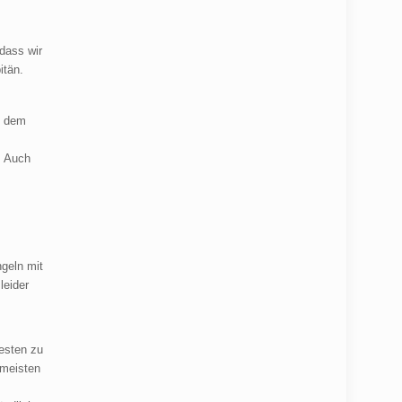
 dass wir
itän.
in dem
. Auch
ngeln mit
leider
esten zu
 meisten