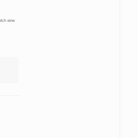
olch eine
.