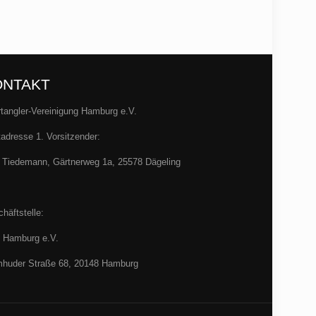
ONTAKT
tangler-Vereinigung Hamburg e.V.
adresse 1. Vorsitzender:
 Tiedemann, Gärtnerweg 1a, 25578 Dägeling
häftstelle:
 Hamburg e.V.
huder Straße 68, 20148 Hamburg